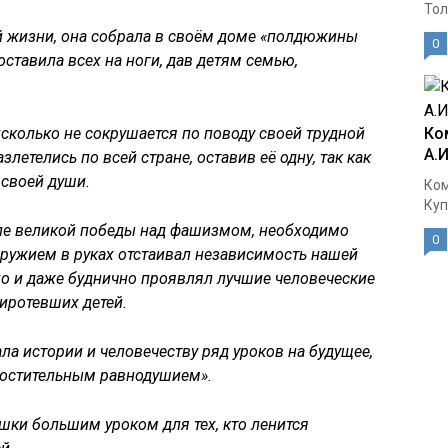
Тол
й жизни, она собрала в своём доме «полдюжины
0
ставила всех на ноги, дав детям семью,
сколько не сокрушается по поводу своей трудной
Ко
А.
злетелись по всей стране, оставив её одну, так как
 своей души.
Ком
Куп
ле великой победы над фашизмом, необходимо
0
с оружием в руках отстаивал независимость нашей
етно и даже буднично проявлял лучшие человеческие
сиротевших детей.
ла истории и человечеству ряд уроков на будущее,
ростительным равнодушием».
ушки большим уроком для тех, кто ленится