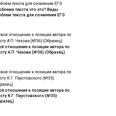
облема текста что это? Виды
облем текста для сочинения ЕГЭ
оё отношение к позиции автора по
ксту А.П. Чехова (№36) (Образец)
оё отношение к позиции автора по
ксту К.Г. Паустовского (№35)
бразец)