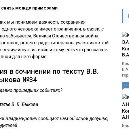
 связь между примерами
них мы понимаем важность сохранения
 одного человека имеет ограничения, в связи, с
но забывается: Великая Отечественная война
прошлое, редеют ряды ветеранов, участников той
Ко
л величайшую из войн и кому есть что рассказать
В.
упной для него форме.
Ком
В.А
я в сочинении по тексту В.В.
гер
ыкова №34
0
 давно прошедших событиях?
атье В. В. Быкова.
Ко
А.
ий Владимирович сообщает нам об одной девушке,
дителей.
Ком