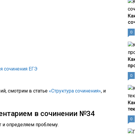
Ка
со
0
Ка
пр
ия сочинения ЕГЭ
0
ий, смотрим в статье
«Структура сочинения»
, и
Ка
те
ентарием в сочинении №34
0
т и определяем проблему.