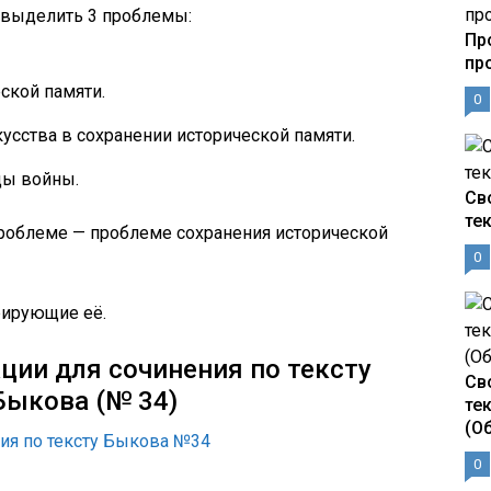
 выделить 3 проблемы:
Пр
пр
ской памяти.
0
усства в сохранении исторической памяти.
ды войны.
Св
те
роблеме — проблеме сохранения исторической
0
рирующие её.
ии для сочинения по тексту
Св
Быкова (№ 34)
те
(О
ия по тексту Быкова №34
0