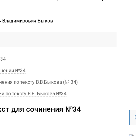
№34
инении №34
ния по тексту В.В.Быкова (№ 34)
и по тексту В.В. Быкова №34
кст для сочинения №34