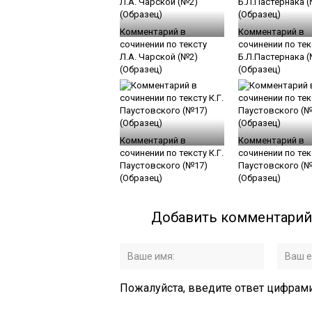
Комментарий в
Комментарий в
сочинении по тексту
сочинении по тек
Л.А. Чарской (№2)
Б.Л.Пастернака 
(Образец)
(Образец)
Комментарий в
Комментарий в
сочинении по тексту К.Г.
сочинении по текс
Паустовского (№17)
Паустовского (№
(Образец)
(Образец)
Добавить комментарий
Пожалуйста, введите ответ цифрами