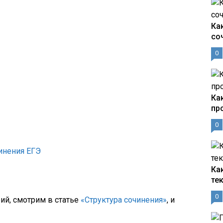
Ка
со
0
Ка
пр
0
чинения ЕГЭ
Ка
те
0
ий, смотрим в статье
«Структура сочинения»
, и