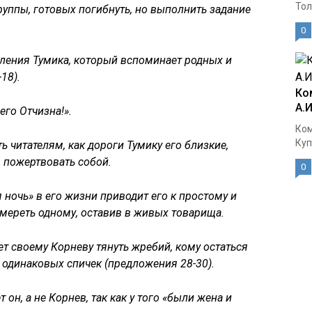
Тол
руппы, готовых погибнуть, но выполнить задание
0
ения Тумика, который вспоминает родных и
18).
Ко
А.
его Отчизна!».
Ком
Куп
ь читателям, как дороги Тумику его близкие,
в пожертвовать собой.
0
 ночь» в его жизни приводит его к простому и
ереть одному, оставив в живых товарища.
т своему Корневу тянуть жребий, кому остаться
одинаковых спичек (предложения 28-30).
 он, а не Корнев, так как у того «были жена и