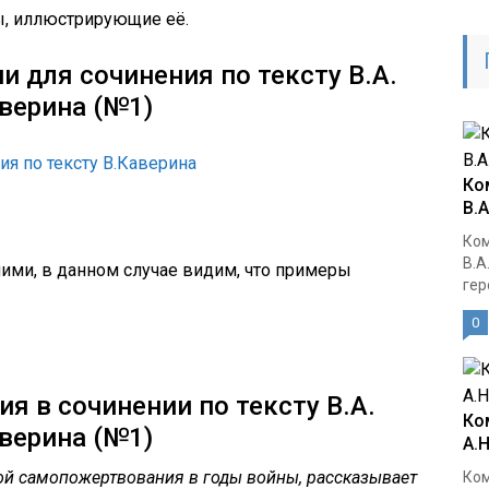
ы, иллюстрирующие её.
 для сочинения по тексту В.А.
верина (№1)
я по тексту В.Каверина
Ко
В.
Ком
В.А
ми, в данном случае видим, что примеры
гер
0
я в сочинении по тексту В.А.
Ко
верина (№1)
А.
й самопожертвования в годы войны, рассказывает
Ком