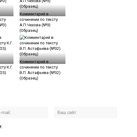
Комментарий в
сту
сочинении по тексту
(№3)
А.П.Чехова (№9)
(Образец)
Комментарий в
ту К.Г.
сочинении по тексту
25)
В.П. Астафьева (№32)
(Образец)
: