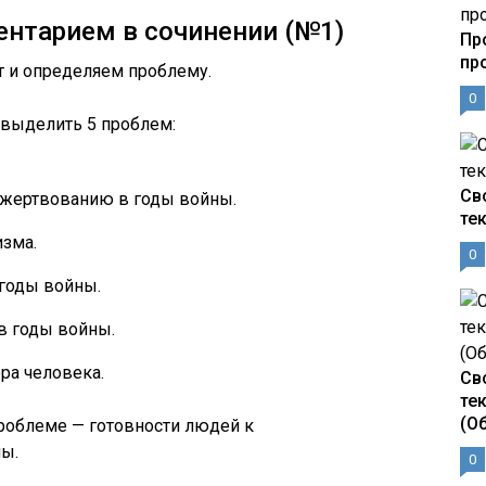
ентарием в сочинении (№1)
Пр
пр
т и определяем проблему.
0
 выделить 5 проблем:
Св
ожертвованию в годы войны.
те
зма.
0
годы войны.
в годы войны.
ра человека.
Св
те
(О
роблеме — готовности людей к
ы.
0