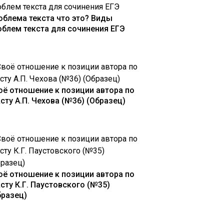
облема текста что это? Виды
облем текста для сочинения ЕГЭ
оё отношение к позиции автора по
ксту А.П. Чехова (№36) (Образец)
оё отношение к позиции автора по
ксту К.Г. Паустовского (№35)
бразец)