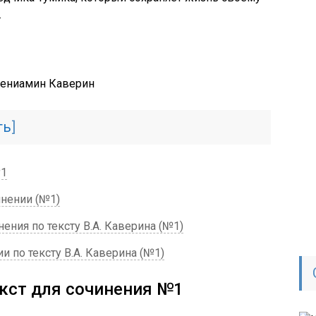
.
ть
]
№1
нении (№1)
ния по тексту В.А. Каверина (№1)
 по тексту В.А. Каверина (№1)
кст для сочинения №1