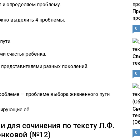
т и определяем проблему.
Пр
пр
ожно выделить 4 проблемы:
0
пути.
и счастья ребёнка.
Св
те
представителями разных поколений.
0
роблеме — проблеме выбора жизненного пути.
Св
рирующие её.
те
(О
 для сочинения по тексту Л.Ф.
0
онковой (№12)