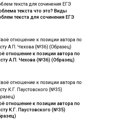
облема текста что это? Виды
облем текста для сочинения ЕГЭ
оё отношение к позиции автора по
ксту А.П. Чехова (№36) (Образец)
оё отношение к позиции автора по
ксту К.Г. Паустовского (№35)
бразец)