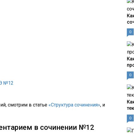
Ка
со
0
Ка
пр
0
ГЭ №12
Ка
ий, смотрим в статье
«Структура сочинения»
, и
те
0
ентарием в сочинении №12