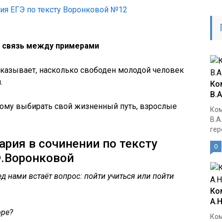
я ЕГЭ по тексту Воронковой №12
 связь между примерами
оказывает, насколько свободен молодой человек
.
Ко
В.
ому выбирать свой жизненный путь, взрослые
Ком
В.А
гер
рия в сочинении по тексту
0
.Воронковой
д нами встаёт вопрос: пойти учиться или пойти
Ко
А.
оре?
Ком