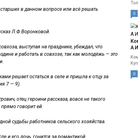
Тол
 старших в данном вопросе или всё решать
0
сказ Л.Ф.Воронковой.
Ко
совхоза, выступая на празднике, убеждал, что
А.
дине и работать в совхозе, так как молодёжь — это
Ком
и.
Куп
0
ами решает остаться в селе и пришла к отцу за
я 7 — 9).
рович, отец героини рассказа, вовсе не такого
 прямо говорит ей.
дной судьбы работников сельского хозяйства.
сле и его дочь, гонится за романтикой.