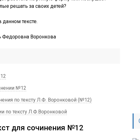
лые решать за своих детей?
 данном тексте.
№12
инении №12
ния по тексту Л.Ф. Воронковой (№12)
и по тексту Л.Ф.Воронковой
кст для сочинения №12